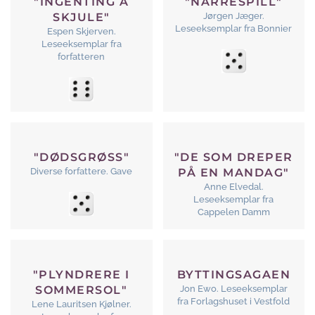
"INGENTING Å
"NARRESPILL"
SKJULE"
Jørgen Jæger.
Leseeksemplar fra Bonnier
Espen Skjerven.
Leseeksemplar fra
forfatteren
"DØDSGRØSS"
"DE SOM DREPER
Diverse forfattere. Gave
PÅ EN MANDAG"
Anne Elvedal.
Leseeksemplar fra
Cappelen Damm
"PLYNDRERE I
BYTTINGSAGAEN
SOMMERSOL"
Jon Ewo. Leseeksemplar
fra Forlagshuset i Vestfold
Lene Lauritsen Kjølner.