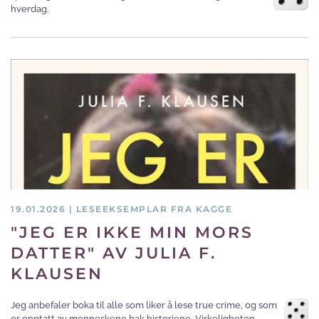
hverdag.
19.01.2026 | LESEEKSEMPLAR FRA KAGGE
"JEG ER IKKE MIN MORS
DATTER" AV JULIA F.
KLAUSEN
Jeg anbefaler boka til alle som liker å lese true crime, og som
er opptatt av menneskene bak historiene. Virkeligheten