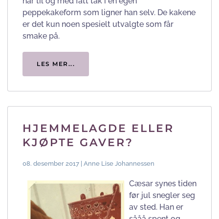
har til og med fått tak i en egen
peppekakeform som ligner han selv. De kakene
er det kun noen spesielt utvalgte som får
smake på.
LES MER...
HJEMMELAGDE ELLER
KJØPTE GAVER?
08. desember 2017 | Anne Lise Johannessen
Cæsar synes tiden
før jul snegler seg
av sted. Han er
sååå spent og