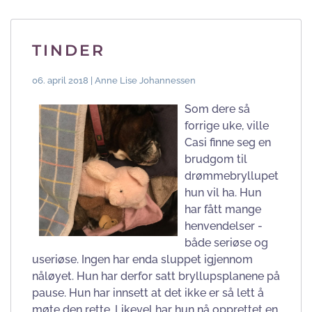
TINDER
06. april 2018 | Anne Lise Johannessen
Som dere så
forrige uke, ville
Casi finne seg en
brudgom til
drømmebryllupet
hun vil ha. Hun
har fått mange
henvendelser -
både seriøse og
useriøse. Ingen har enda sluppet igjennom
nåløyet. Hun har derfor satt bryllupsplanene på
pause. Hun har innsett at det ikke er så lett å
møte den rette. Likevel har hun nå opprettet en