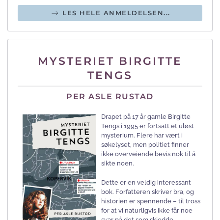
LES HELE ANMELDELSEN...
MYSTERIET BIRGITTE
TENGS
PER ASLE RUSTAD
Drapet på 17 år gamle Birgitte
Tengs i 1995 er fortsatt et uløst
mysterium. Flere har vært i
søkelyset, men politiet finner
ikke overveiende bevis nok til å
sikte noen.
Dette er en veldig interessant
bok. Forfatteren skriver bra, og
historien er spennende – til tross
for at vi naturligvis ikke får noe
svar på det som skjedde.