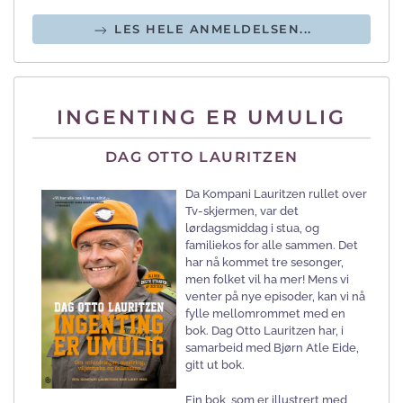
LES HELE ANMELDELSEN...
INGENTING ER UMULIG
DAG OTTO LAURITZEN
Da Kompani Lauritzen rullet over
Tv-skjermen, var det
lørdagsmiddag i stua, og
familiekos for alle sammen. Det
har nå kommet tre sesonger,
men folket vil ha mer! Mens vi
venter på nye episoder, kan vi nå
fylle mellomrommet med en
bok. Dag Otto Lauritzen har, i
samarbeid med Bjørn Atle Eide,
gitt ut bok.
Fin bok, som er illustrert med