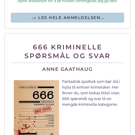
Åpne artikkelen for å se hvilket terningkast jeg ga den.
LES HELE ANMELDELSEN...
666 KRIMINELLE
SPØRSMÅL OG SVAR
ANNE GAATHAUG
Fantastisk quizbok som bør stå i
hylla til enhver krimelsker. Her
finner du, som bokas tittel viser,
666 spørsmål og svar til en
mengde kriminelle kategorier.