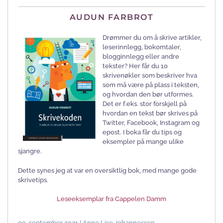
AUDUN FARBROT
Drømmer du om å skrive artikler,
leserinnlegg, bokomtaler,
blogginnlegg eller andre
tekster? Her får du 10
skrivenøkler som beskriver hva
som må være på plass i teksten,
og hvordan den bør utformes.
Det er f.eks. stor forskjell på
hvordan en tekst bør skrives på
Twitter, Facebook, Instagram og
epost. I boka får du tips og
eksempler på mange ulike
sjangre.
Dette synes jeg at var en oversiktlig bok, med mange gode
skrivetips.
Leseeksemplar fra Cappelen Damm
09. september 2021 | Anne Lise Johannessen