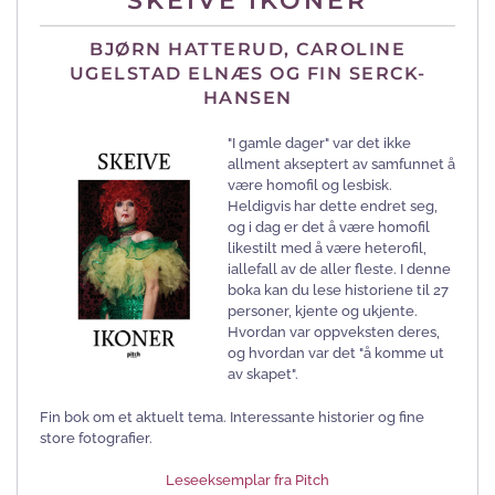
SKEIVE IKONER
BJØRN HATTERUD, CAROLINE
UGELSTAD ELNÆS OG FIN SERCK-
HANSEN
"I gamle dager" var det ikke
allment akseptert av samfunnet å
være homofil og lesbisk.
Heldigvis har dette endret seg,
og i dag er det å være homofil
likestilt med å være heterofil,
iallefall av de aller fleste. I denne
boka kan du lese historiene til 27
personer, kjente og ukjente.
Hvordan var oppveksten deres,
og hvordan var det "å komme ut
av skapet".
Fin bok om et aktuelt tema. Interessante historier og fine
store fotografier.
Leseeksemplar fra Pitch