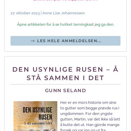
27. oktober 2023 | Anne Lise Johannessen
Åpne artikkelen for å se hvilket terningkast jeg ga den.
LES HELE ANMELDELSEN...
DEN USYNLIGE RUSEN – Å
STÅ SAMMEN I DET
GUNN SELAND
Her er en mors historie om sine
to gutter som begge prøvde rus i
ungdommen. For den yngste
gutten, Martin, var det ikke så lett
å kutte det ut. Han gjorde mange
forsøk og var inn og ut fra