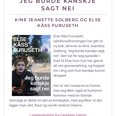
JEG BURDE KANSKJE
SAGT NEI
KINE JEANETTE SOLBERG OG ELSE
KÅSS FURUSETH
Else Kåss Furuseth,
talkshowdronningen har gitt ut
ny bok, skrevet av Kine Jeanette
Solberg, "Jeg burde kanskje sagt
nei". Den tar for seg episoder i
livet til Else hvor hun har glemt
alt om grensesetting, og hoppet
inn i ting som hun kanskje kunne
droppet.
Her er det massevis av humor,
men jeg føler også at humoren
kommer med en bismak.
Selvsagt er dette en del av konseptet, men jeg føler at det
ligger mye sårt, flaut og vondt mellom linjene.
Leseeksemplar fra Cappelen Damm