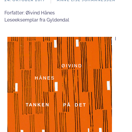
Forfatter:
Øivind Hånes
Leseeksemplar fra Gyldendal
I