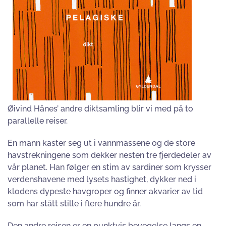
Øivind Hånes’ andre diktsamling blir vi med på to
parallelle reiser.
En mann kaster seg ut i vannmassene og de store
havstrekningene som dekker nesten tre fjerdedeler av
vår planet. Han følger en stim av sardiner som krysser
verdenshavene med lysets hastighet, dykker ned i
klodens dypeste havgroper og finner akvarier av tid
som har stått stille i flere hundre år.
Den andre reisen er en punktvis bevegelse langs en