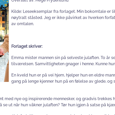
Oversatt av: Hege Frydenlund
Kilde: Leseeksemplar fra forlaget. Min bokomtale er li
nøytralt ståsted. Jeg er ikke påvirket av hverken forfa
av omtalen.
Forlaget skriver:
Emma mister mannen sin på selveste julaften. To år se
tilværelsen. Samvittigheten gnager i henne. Kunne hu
En kveld hun er på vei hjem, hjelper hun en eldre mann
gang på lenge kjenner hun på en følelse av glede, og 
jent med nye og inspirerende mennesker, og gradvis trekke
 se ut når hun våkner julaften? Tør hun igjen å satse på kjæ