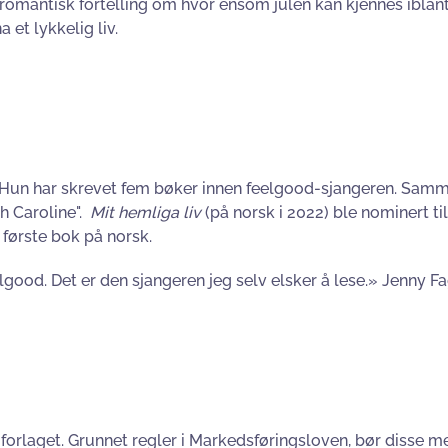
romantisk fortelling om hvor ensom julen kan kjennes ibla
 et lykkelig liv.
ist. Hun har skrevet fem bøker innen feelgood-sjangeren. Sam
h Caroline".
Mit hemliga
liv
(på norsk i 2022) ble nominert ti
 første bok på norsk.
eelgood. Det er den sjangeren jeg selv elsker å lese.» Jenny F
forlaget. Grunnet regler i Markedsføringsloven, bør disse me