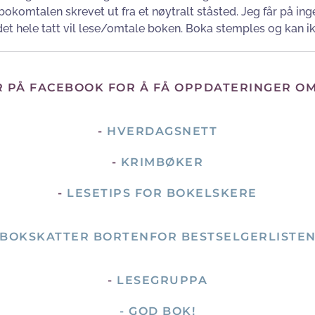
r bokomtalen skrevet ut fra et nøytralt ståsted. Jeg får på
 i det hele tatt vil lese/omtale boken. Boka stemples og kan ik
R PÅ FACEBOOK FOR Å FÅ OPPDATERINGER O
-
HVERDAGSNETT
-
KRIMBØKER
-
LESETIPS FOR BOKELSKERE
BOKSKATTER BORTENFOR BESTSELGERLISTE
-
LESEGRUPPA
- GOD BOK!