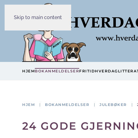
Skip to main content
HJEM
BOKANMELDELSER
FRITID
HVERDAG
LITTERA
HJEM
BOKANMELDELSER
JULEBØKER
24 GODE GJERNI