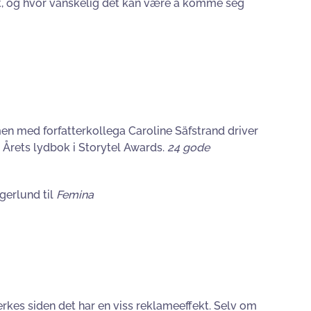
nt, og hvor vanskelig det kan være å komme seg
men med forfatterkollega Caroline Säfstrand driver
l Årets lydbok i Storytel Awards.
24 gode
agerlund til
Femina
rkes siden det har en viss reklameeffekt. Selv om