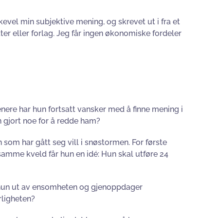
kevel min subjektive mening, og skrevet ut i fra et
tter eller forlag. Jeg får ingen økonomiske fordeler
nere har hun fortsatt vansker med å finne mening i
n gjort noe for å redde ham?
 som har gått seg vill i snøstormen. For første
samme kveld får hun en idé: Hun skal utføre 24
s hun ut av ensomheten og gjenoppdager
rligheten?