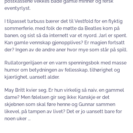
postkassene vekkes både gamle minner og fersk
eventyrlyst.
I tilpasset turbuss bærer det til Vestfold for en flyktig
sommerferie, med folk de møtte da Beatles kom på
banen, og sist så da internett var et nyord. Jarl er spent.
Kan gamle vennskap gjenopplives? Er magien fortsatt
der? Ingen av de andre aner hvor mye som står på spill.
Rullatorgeriljaen er en varm spenningsbok med masse
humor om betydningen av fellesskap, tilhørighet og
kjærlighet, uansett alder.
May Britt kvier seg. Er hun virkelig så naiv, en gammel
dame? Men følelsen gir seg ikke: Kanskje er det
skjebnen som skal føre henne og Gunnar sammen
likevel, på tampen av livet? Det er jo uansett bare for
noen uker ...