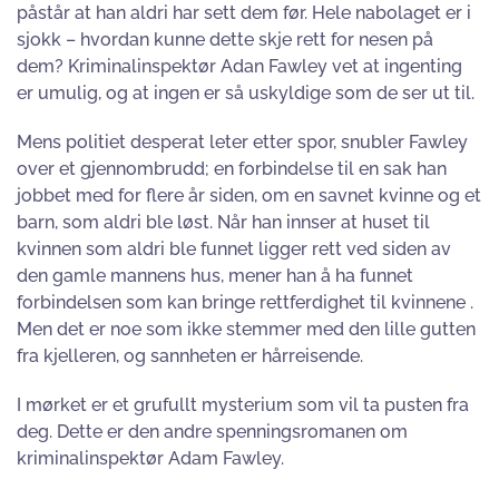
påstår at han aldri har sett dem før. Hele nabolaget er i
sjokk – hvordan kunne dette skje rett for nesen på
dem? Kriminalinspektør Adan Fawley vet at ingenting
er umulig, og at ingen er så uskyldige som de ser ut til.
Mens politiet desperat leter etter spor, snubler Fawley
over et gjennombrudd; en forbindelse til en sak han
jobbet med for flere år siden, om en savnet kvinne og et
barn, som aldri ble løst. Når han innser at huset til
kvinnen som aldri ble funnet ligger rett ved siden av
den gamle mannens hus, mener han å ha funnet
forbindelsen som kan bringe rettferdighet til kvinnene .
Men det er noe som ikke stemmer med den lille gutten
fra kjelleren, og sannheten er hårreisende.
I mørket er et grufullt mysterium som vil ta pusten fra
deg. Dette er den andre spenningsromanen om
kriminalinspektør Adam Fawley.