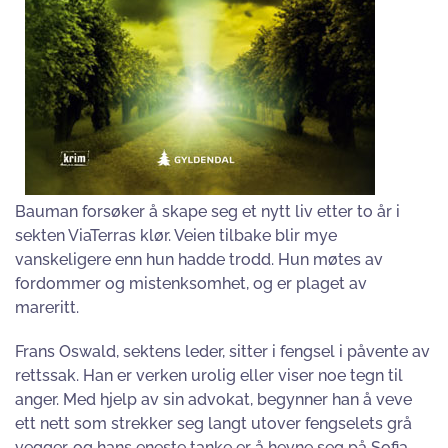
Bauman forsøker å skape seg et nytt liv etter to år i
sekten ViaTerras klør. Veien tilbake blir mye
vanskeligere enn hun hadde trodd. Hun møtes av
fordommer og mistenksomhet, og er plaget av
mareritt.
Frans Oswald, sektens leder, sitter i fengsel i påvente av
rettssak. Han er verken urolig eller viser noe tegn til
anger. Med hjelp av sin advokat, begynner han å veve
ett nett som strekker seg langt utover fengselets grå
vegger, og hans eneste tanke er å hevne seg på Sofia