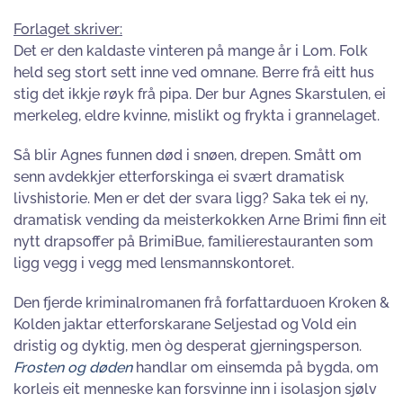
Forlaget skriver:
Det er den kaldaste vinteren på mange år i Lom. Folk
held seg stort sett inne ved omnane. Berre frå eitt hus
stig det ikkje røyk frå pipa. Der bur Agnes Skarstulen, ei
merkeleg, eldre kvinne, mislikt og frykta i grannelaget.
Så blir Agnes funnen død i snøen, drepen. Smått om
senn avdekkjer etterforskinga ei svært dramatisk
livshistorie. Men er det der svara ligg? Saka tek ei ny,
dramatisk vending da meisterkokken Arne Brimi finn eit
nytt drapsoffer på BrimiBue, familierestauranten som
ligg vegg i vegg med lensmannskontoret.
Den fjerde kriminalromanen frå forfattarduoen Kroken &
Kolden jaktar etterforskarane Seljestad og Vold ein
dristig og dyktig, men òg desperat gjerningsperson.
Frosten og døden
handlar om einsemda på bygda, om
korleis eit menneske kan forsvinne inn i isolasjon sjølv