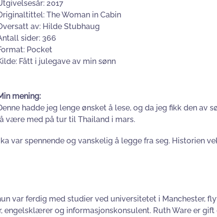
Utgivelsesår: 2017
Originaltittel: The Woman in Cabin
Oversatt av: Hilde Stubhaug
Antall sider: 366
Format: Pocket
Kilde: Fått i julegave av min sønn
Min mening:
Denne hadde jeg lenge ønsket å lese, og da jeg fikk den av sø
få være med på tur til Thailand i mars.
oka var spennende og vanskelig å legge fra seg. Historien ve
 var ferdig med studier ved universitetet i Manchester, flyttet
, engelsklærer og informasjonskonsulent. Ruth Ware er gift 