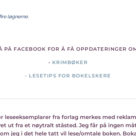
fire løgnerne
.
PÅ PÅ FACEBOOK FOR Å FÅ OPPDATERINGER O
-
KRIMBØKER
-
LESETIPS FOR BOKELSKERE
r leseeksemplarer fra forlag merkes med reklame.
t ut fra et nøytralt ståsted. Jeg får på ingen 
ge om jeg i det hele tatt vil lese/omtale boken. Bok