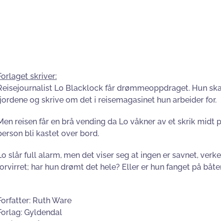
Forlaget skriver:
Reisejournalist Lo Blacklock får drømmeoppdraget. Hun skal
fjordene og skrive om det i reisemagasinet hun arbeider for.
Men reisen får en brå vending da Lo våkner av et skrik midt p
person bli kastet over bord.
Lo slår full alarm, men det viser seg at ingen er savnet, verke
forvirret; har hun drømt det hele? Eller er hun fanget på b
Forfatter: Ruth Ware
Forlag: Gyldendal