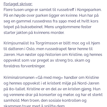
Forlaget skriver:
Flere tusen unge er samlet til russetreff i Kongeparken.
På en høyde over parken ligger en kvinne. Hun har på
seg en gammel russedress fra 1990 med et hvitt kors
teipet på buksebeinet. Mens ungdommene fester
starter jakten på kvinnens morder.
Krimjournalist Ira Torgrimsson er blitt mor, og vil hjem
til datteren i Oslo, men russedrapet fører henne til
Jæren. Hun nøster opp historien om Kristine, og hennes
oppvekst som var preget av streng tro, skam og
foreldres forventninger.
Kriminalromanen «Gå med meg» handler om Kristine
og hennes oppvekst i et kristent miljø på Nord-Jæren
på 80-tallet. Kristine er en del av en kristen gjeng. Hun
og vennene drar på konserter og møter, og har et sterkt
samhold. Men troen, den sosiale kontrollen og
skammen truer med å splitte dem.