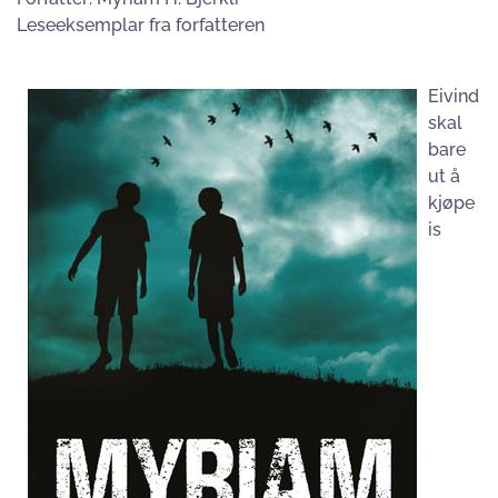
Leseeksemplar fra forfatteren
Eivind
skal
bare
ut å
kjøpe
is