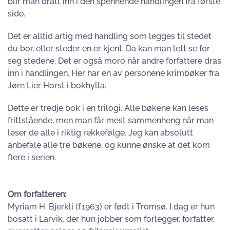
blir man dratt inn i den spennende handlingen fra første
side.
Det er alltid artig med handling som legges til stedet
du bor, eller steder en er kjent. Da kan man lett se for
seg stedene. Det er også moro når andre forfattere dras
inn i handlingen. Her har en av personene krimbøker fra
Jørn Lier Horst i bokhylla.
Dette er tredje bok i en trilogi. Alle bøkene kan leses
frittstående, men man får mest sammenheng når man
leser de alle i riktig rekkefølge. Jeg kan absolutt
anbefale alle tre bøkene, og kunne ønske at det kom
flere i serien.
Om forfatteren:
Myriam H. Bjerkli (f.1963) er født i Tromsø. I dag er hun
bosatt i Larvik, der hun jobber som forlegger, forfatter,