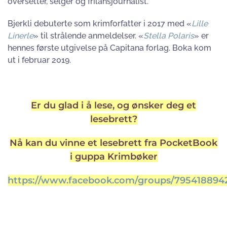
oversetter, selger og frilansjournalist.
Bjerkli debuterte som krimforfatter i 2017 med «
Lille
Linerle
» til strålende anmeldelser. «
Stella Polaris
» er
hennes første utgivelse på Capitana forlag. Boka kom
ut i februar 2019.
Er du glad i å lese, og ønsker deg et
lesebrett?
Nå kan du vinne et lesebrett fra PocketBook
i guppa Krimbøker
https://www.facebook.com/groups/795418894