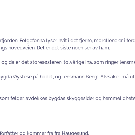
orden. Folgefonna lyser hvit i det fjerne, morellene er i fe
gs hovedveien. Det er det siste noen ser av ham.
 og da er det storesøsteren, tolvårige Ina, som ringer lens
-bygda Øystese på hodet, og lensmann Bengt Alvsaker må uts
n som følger, avdekkes bygdas skyggesider og hemmelighete
, forfatter og kommer fra fra Haugesund.