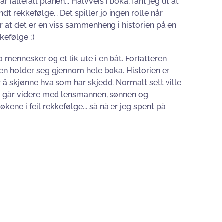
r iallefall planen... Halvveis i boka, fant jeg ut at
t rekkefølge... Det spiller jo ingen rolle når
er at det er en viss sammenheng i historien på en
kefølge ;)
 mennesker og et lik ute i en båt. Forfatteren
ven holder seg gjennom hele boka. Historien er
or å skjønne hva som har skjedd. Normalt sett ville
det går videre med lensmannen, sønnen og
ene i feil rekkefølge... så nå er jeg spent på