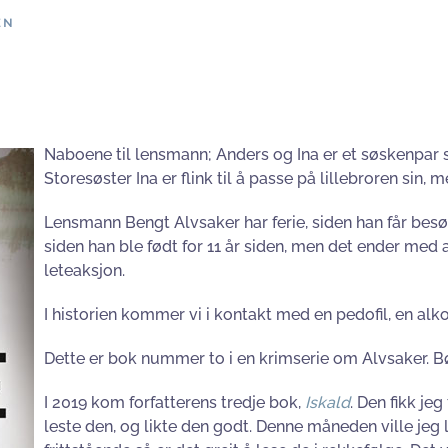
EN
Naboene til lensmann; Anders og Ina er et søskenpar s
Storesøster Ina er flink til å passe på lillebroren sin,
Lensmann Bengt Alvsaker har ferie, siden han får bes
siden han ble født for 11 år siden, men det ender med 
leteaksjon.
I historien kommer vi i kontakt med en pedofil, en alkoh
Dette er bok nummer to i en krimserie om Alvsaker. Bø
I 2019 kom forfatterens tredje bok,
Iskald
. Den fikk je
leste den, og likte den godt. Denne måneden ville jeg l