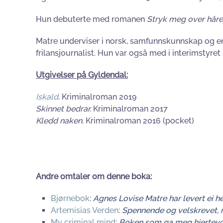
Hun debuterte med romanen
Stryk meg over håre
Matre underviser i norsk, samfunnskunnskap og eng
frilansjournalist. Hun var også med i interimstyret
Utgivelser på Gyldendal:
Iskald
.
Kriminalroman 2019
Skinnet bedrar.
Kriminalroman 2017
Kledd naken.
Kriminalroman 2016 (pocket)
Andre omtaler om denne boka:
Bjørnebok
:
Agnes Lovise Matre har levert ei h
Artemisias Verden
:
Spennende og velskrevet, 
My criminal mind
:
Boken som ga meg hjertevondt