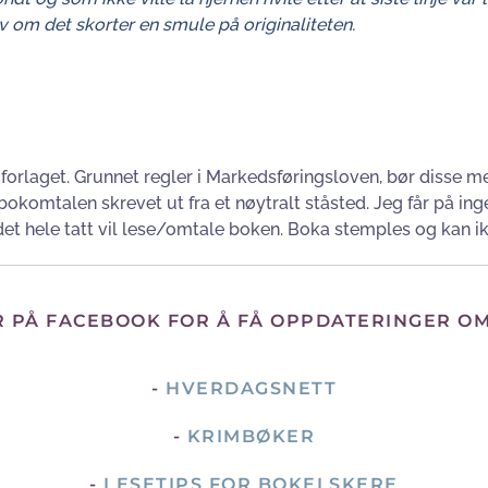
v om det skorter en smule på originaliteten.
forlaget. Grunnet regler i Markedsføringsloven, bør disse me
r bokomtalen skrevet ut fra et nøytralt ståsted. Jeg får på
 i det hele tatt vil lese/omtale boken. Boka stemples og kan ik
R PÅ FACEBOOK FOR Å FÅ OPPDATERINGER O
-
HVERDAGSNETT
-
KRIMBØKER
-
LESETIPS FOR BOKELSKERE