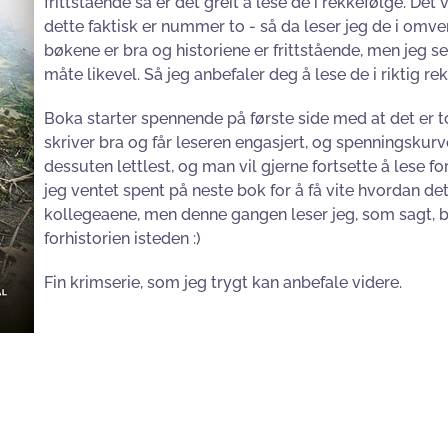
frittstående så er det greit å lese de i rekkefølge. Det va
dette faktisk er nummer to - så da leser jeg de i omvend
bøkene er bra og historiene er frittstående, men jeg s
måte likevel. Så jeg anbefaler deg å lese de i riktig rek
Boka starter spennende på første side med at det er to
skriver bra og får leseren engasjert, og spenningskur
dessuten lettlest, og man vil gjerne fortsette å lese f
jeg ventet spent på neste bok for å få vite hvordan 
kollegeaene, men denne gangen leser jeg, som sagt, bøk
forhistorien isteden :)
Fin krimserie, som jeg trygt kan anbefale videre.