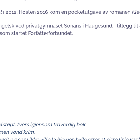
t
i 2012. Høsten 2016 kom en pocketutgave av romanen
Kle
elsk ved privatgymnaset Sonans i Haugesund. I tillegg til 
 som startet Forfatterforbundet.
elstøpt, tvers igjennom troverdig bok.
men vond krim.
 og som ikke ville la hjernen hvile etter at siste linje var l