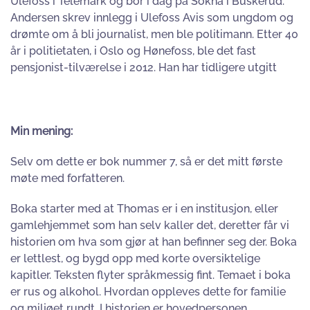
Ulefoss i Telemark og bor i dag på Sokna i Buskerud.
Andersen s
krev innlegg i Ulefoss Avis som ungdom og
drømte om å bli journalist, men ble politimann. Etter 40
år i politietaten, i Oslo og Hønefoss, ble det fast
pensjonist-tilværelse i 2012.
Han har tidligere utgitt
Min mening:
Selv om dette er bok nummer 7, så er det mitt første
møte med forfatteren.
Boka starter med at Thomas er i en institusjon, eller
gamlehjemmet som han selv kaller det, deretter får vi
historien om hva som gjør at han befinner seg der. Boka
er lettlest, og bygd opp med korte oversiktelige
kapitler. Teksten flyter språkmessig fint. Temaet i boka
er rus og alkohol. Hvordan oppleves dette for familie
og miljøet rundt. I historien er hovedpersonen