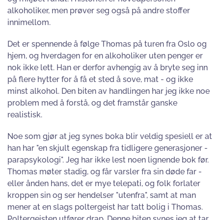
alkoholiker, men prøver seg også på andre stoffer
innimellom.
Det er spennende å følge Thomas på turen fra Oslo og
hjem, og hverdagen for en alkoholiker uten penger er
nok ikke lett. Han er derfor avhengig av å bryte seg inn
på flere hytter for å få et sted å sove, mat - og ikke
minst alkohol. Den biten av handlingen har jeg ikke noe
problem med å forstå, og det framstår ganske
realistisk.
Noe som gjør at jeg synes boka blir veldig spesiell er at
han har "en skjult egenskap fra tidligere generasjoner -
parapsykologi". Jeg har ikke lest noen lignende bok før.
Thomas møter stadig, og får varsler fra sin døde far -
eller ånden hans, det er mye telepati, og folk forlater
kroppen sin og ser hendelser "utenfra", samt at man
mener at en slags poltergeist har tatt bolig i Thomas.
Poltergeisten utfører drap. Denne biten synes jeg at tar