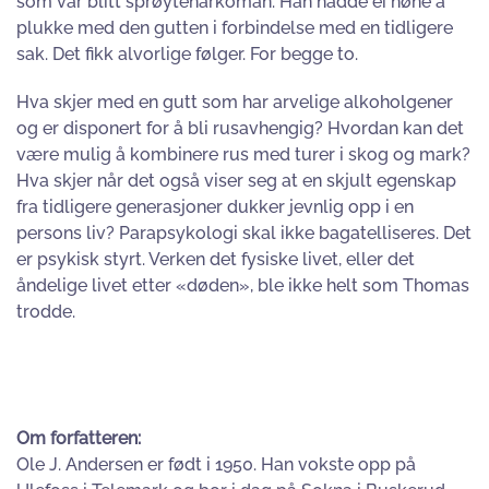
som var blitt sprøytenarkoman. Han hadde ei høne å
plukke med den gutten i forbindelse med en tidligere
sak. Det fikk alvorlige følger. For begge to.
Hva skjer med en gutt som har arvelige alkoholgener
og er disponert for å bli rusavhengig? Hvordan kan det
være mulig å kombinere rus med turer i skog og mark?
Hva skjer når det også viser seg at en skjult egenskap
fra tidligere generasjoner dukker jevnlig opp i en
persons liv? Parapsykologi skal ikke bagatelliseres. Det
er psykisk styrt. Verken det fysiske livet, eller det
åndelige livet etter «døden», ble ikke helt som Thomas
trodde.
Om forfatteren:
Ole J. Andersen er født i 1950. Han vokste opp på