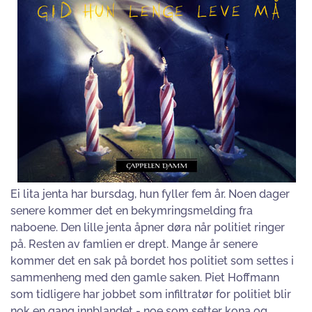
Ei lita jenta har bursdag, hun fyller fem år. Noen dager
senere kommer det en bekymringsmelding fra
naboene. Den lille jenta åpner døra når politiet ringer
på. Resten av famlien er drept. Mange år senere
kommer det en sak på bordet hos politiet som settes i
sammenheng med den gamle saken. Piet Hoffmann
som tidligere har jobbet som infiltratør for politiet blir
nok en gang innblandet - noe som setter kona og