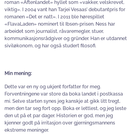
roman «Aftenlandet» hyllet som «vakker, velskrevet,
viktig». I 2004 vant han Tarjei Vesaas’ debutantpris for
romanen «Det er natt». I 2011 ble hørespillet
«FlavaLaden» nominert til Ibsen-prisen. Ness har
arbeidet som journalist, råvaremegler, stuer,
kommunikasjonsrådgiver og gründer. Han er utdannet
siviløkonom, og har også studert filosofi.
Min mening:
Dette var en ny og ukjent forfatter for meg.
Forventningene var store da boka landet i postkassa
mi. Selve starten synes jeg kanskje at gikk litt tregt,
men den tar seg fort opp. Boka er lettlest, og jeg leste
den ut på et par dager. Historien er god, men jeg
kjenner godt på irritasjon over gjerningsmannens
ekstreme meninger.