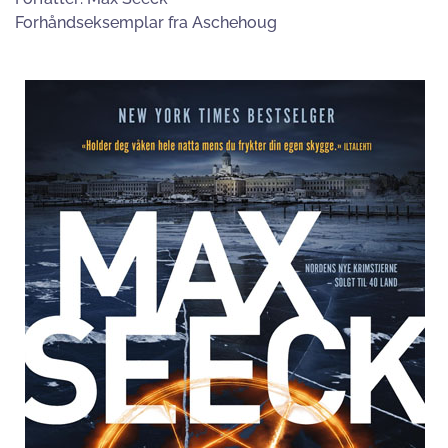
Forhåndseksemplar fra Aschehoug