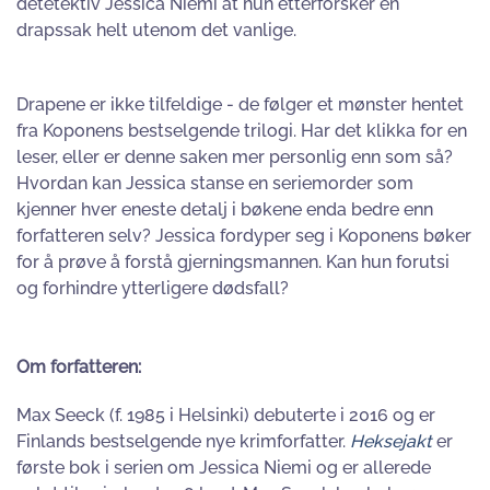
detetektiv Jessica Niemi at hun etterforsker en
drapssak helt utenom det vanlige.
Drapene er ikke tilfeldige - de følger et mønster hentet
fra Koponens bestselgende trilogi. Har det klikka for en
leser, eller er denne saken mer personlig enn som så?
Hvordan kan Jessica stanse en seriemorder som
kjenner hver eneste detalj i bøkene enda bedre enn
forfatteren selv? Jessica fordyper seg i Koponens bøker
for å prøve å forstå gjerningsmannen. Kan hun forutsi
og forhindre ytterligere dødsfall?
Om forfatteren:
Max Seeck (f. 1985 i Helsinki) debuterte i 2016 og er
Finlands bestselgende nye krimforfatter.
Heksejakt
er
første bok i serien om Jessica Niemi og er allerede