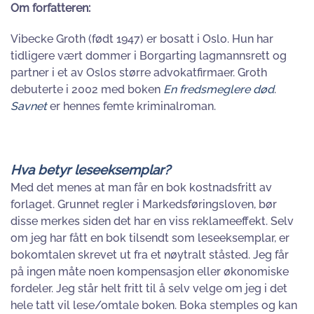
Om forfatteren:
Vibecke Groth (født 1947) er bosatt i Oslo. Hun har
tidligere vært dommer i Borgarting lagmannsrett og
partner i et av Oslos større advokatfirmaer. Groth
debuterte i 2002 med boken
En fredsmeglere død
.
Savnet
er hennes femte kriminalroman.
Hva betyr leseeksemplar?
Med det menes at man får en bok kostnadsfritt av
forlaget. Grunnet regler i Markedsføringsloven, bør
disse merkes siden det har en viss reklameeffekt. Selv
om jeg har fått en bok tilsendt som leseeksemplar, er
bokomtalen skrevet ut fra et nøytralt ståsted. Jeg får
på ingen måte noen kompensasjon eller økonomiske
fordeler. Jeg står helt fritt til å selv velge om jeg i det
hele tatt vil lese/omtale boken. Boka stemples og kan