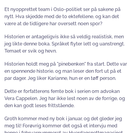
Et nyopprettet team i Oslo-politiet ser på sakene på
nytt. Hva skjedde med de to ektefellene, og kan det
være at de tidligere har oversett noen spor?
Historien er antageligvis ikke så veldig realistisk, men
jeg likte denne boka. Språket flyter lett og uanstrengt.
Temaet er svik og hevn.
Historien holdt meg på "pinebenken" fra start. Dette var
en spennende historie, og man leser den fort ut på et
par dager. Jeg liker Karianne, hun er en tøff person.
Dette er forfatterens femte bok i serien om advokan
Vera Cappelen. Jeg har ikke lest noen av de forrige, og
den kan godt leses frittstående.
Groth kommer med ny bok i januar, og det gleder jeg
meg til! Forøvrig kommer det også et intervju med
henne i februarnummeret av Hverdagsnettmagasinet.