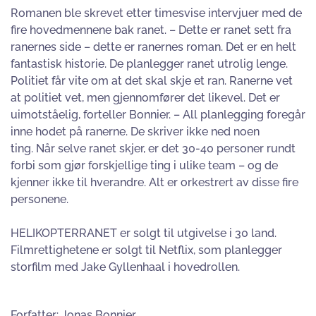
Romanen ble skrevet etter timesvise intervjuer med de
fire hovedmennene bak ranet. – Dette er ranet sett fra
ranernes side – dette er ranernes roman. Det er en helt
fantastisk historie. De planlegger ranet utrolig lenge.
Politiet får vite om at det skal skje et ran. Ranerne vet
at politiet vet, men gjennomfører det likevel. Det er
uimotståelig, forteller Bonnier. – All planlegging foregår
inne hodet på ranerne. De skriver ikke ned noen
ting. Når selve ranet skjer, er det 30-40 personer rundt
forbi som gjør forskjellige ting i ulike team – og de
kjenner ikke til hverandre. Alt er orkestrert av disse fire
personene.
HELIKOPTERRANET er solgt til utgivelse i 30 land.
Filmrettighetene er solgt til Netflix, som planlegger
storfilm med Jake Gyllenhaal i hovedrollen.
Forfatter: Jonas Bonnier