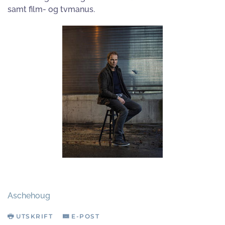
samt film- og tvmanus.
Aschehoug
UTSKRIFT
E-POST