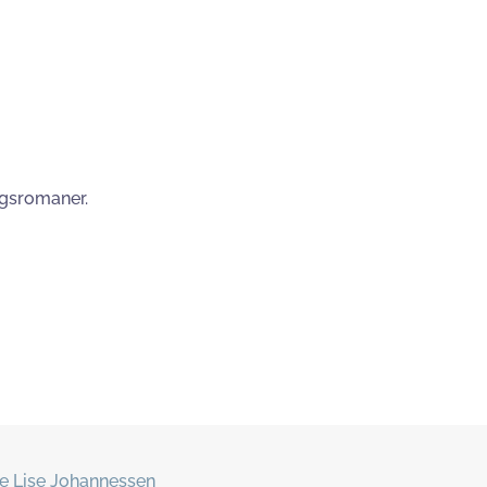
ngsromaner.
e Lise Johannessen