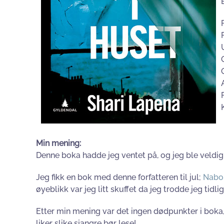
Min mening:
Denne boka hadde jeg ventet på, og jeg ble veldig 
Jeg fikk en bok med denne forfatteren til jul;
Nabo
øyeblikk var jeg litt skuffet da jeg trodde jeg tid
Etter min mening var det ingen dødpunkter i boka,
liker slike sjangre bør lese!