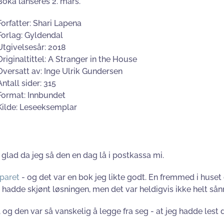
Boka lanseres 2. mars.
Forfatter: Shari Lapena
Forlag: Gyldendal
Utgivelsesår: 2018
Originaltittel: A Stranger in the House
Oversatt av: Inge Ulrik Gundersen
Antall sider: 315
Format: Innbundet
Kilde: Leseeksemplar
glad da jeg så den en dag lå i postkassa mi.
paret
- og det var en bok jeg likte godt. En fremmed i huset
lig hadde skjønt løsningen, men det var heldigvis ikke helt så
 og den var så vanskelig å legge fra seg - at jeg hadde le