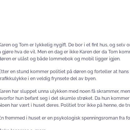
Karen og Tom er lykkelig nygift. De bor i et fint hus, og selv 
å gjøre hva de vil. Men en dag er ikke Karen der da Tom kom
døren er ulåst og både lommebok og mobil ligger igjen.
Etter en stund kommer politiet på døren og forteller at han
trafikkulykke i en veldig frynsete del av byen.
Karen har sluppet unna ulykken med noen få skrammer, men h
hvorfor hun befant seg i det skumle strøket. Da hun kommer 
Noen har vært i huset deres. Politiet tror ikke på henne, de t
En fremmed i huset er en psykologisk spenningsroman fra fo