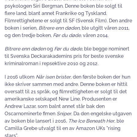
psykologen Siri Bergman. Denne boken ble solgt til
flere land, blant annet Frankrike og Tyskland.
Filmrettighetene er solgt til SF (Svensk Film). Den andre
boken i serien,
Bitrere enn døden
, ble utgitt våren 2011,
og den tredje boken,
Før du døde
, våren 2014.
Bitrere enn døden
og
Før du døde
, ble begge nominert
til Svenska Deckarakademins pris for beste svenske
kriminalroman i repsektive 2010 og 2012.
I 2016 utkom
Når isen brister
, den første boken der hun
ikke skriver sammen med andre. Denne boken er hittil
oversatt til 21 språk, og filmrettigheten er solgt til det
amerikanske selskapet New Line. Produsenten er
Andrew Lazar, som balnt annet står bak den
Oscarnominerte fimen
Sniper
. Da den engelske utgaven
av boken ble lansert i 2016,
The Ice Beneath Her
, ble
Camilla Grebe utvalgt til en av Amazon UKs "rising
stars".