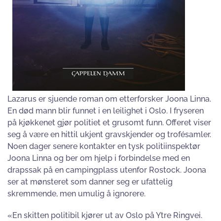
Lazarus er sjuende roman om etterforsker Joona Linna.
En død mann blir funnet i en leilighet i Oslo. I fryseren
på kjøkkenet gjør politiet et grusomt funn. Offeret viser
seg å være en hittil ukjent gravskjender og trofésamler.
Noen dager senere kontakter en tysk politiinspektør
Joona Linna og ber om hjelp i forbindelse med en
drapssak på en campingplass utenfor Rostock. Joona
ser at mønsteret som danner seg er ufattelig
skremmende, men umulig å ignorere.
«En skitten politibil kjører ut av Oslo på Ytre Ringvei.