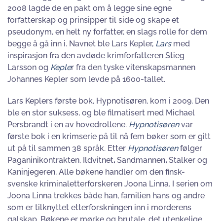
2008 lagde de en pakt om å legge sine egne
forfatterskap og prinsipper til side og skape et
pseudonym, en helt ny forfatter, en slags rolle for dem
begge å gå inn i. Navnet ble Lars Kepler,
Lars
med
inspirasjon fra den avdøde krimforfatteren Stieg
Larsson og
Keple
r fra den tyske vitenskapsmannen
Johannes Kepler som levde på 1600-tallet.
Lars Keplers første bok, Hypnotisøren, kom i 2009
.
Den
ble en stor suksess, og ble filmatisert med Michael
Persbrandt i en av hovedrollene.
Hypnotisøren
var
første bok i en krimserie på til nå fem bøker som er gitt
ut på til sammen 38 språk. Etter
Hypnotisøren
følger
Paganinikontrakten, Ildvitnet
,
Sandmannen
,
Stalker og
Kaninjegeren
.
Alle bøkene handler om den finsk-
svenske kriminaletterforskeren Joona Linna. I serien om
Joona Linna trekkes både han, familien hans og andre
som er tilknyttet etterforskningen inn i morderens
galskap. Bøkene er mørke og brutale, det utenkelige