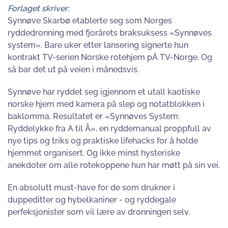
Forlaget skriver:
Synnøve Skarbø etablerte seg som Norges
ryddedronning med fjorårets braksuksess «Synnøves
system». Bare uker etter lansering signerte hun
kontrakt TV-serien Norske rotehjem pÂ TV-Norge. Og
så bar det ut på veien i månedsvis.
Synnøve har ryddet seg igjennom et utall kaotiske
norske hjem med kamera på slep og notatblokken i
baklomma. Resultatet er «Synnøves System:
Ryddelykke fra A til Å», en ryddemanual proppfull av
nye tips og triks og praktiske lifehacks for å holde
hjemmet organisert. Og ikke minst hysteriske
anekdoter om alle rotekoppene hun har møtt på sin vei.
En absolutt must-have for de som drukner i
duppeditter og hybelkaniner - og ryddegale
perfeksjonister som vil lære av dronningen selv.