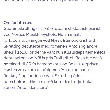
til alle som liker en varm, lun og morsom historie.
Om forfatteren:
Gudrun Skretting (f. 1971) er utdannet klassisk pianist
ved Norges Musikkhøyskole. Hun har gått
forfatterutdanningen ved Norsk Barnebokinstitutt.
Skretting debuterte med romanen "Anton og andre
uhell" i 2016. For denne vant hun Kulturdepartementets
debutantpris og NBUs pris Trollkrittet. Boka ble også
nominert til ARKs barnebokpris og Bokslukerprisen.
Høsten 2017 kom oppfølgeren "Anton og andre
flokkdyr", og for denne vant Skretting Arks
barnebokpris. Høsten 2018 kom den tredje boka i
serien, "Anton den store".