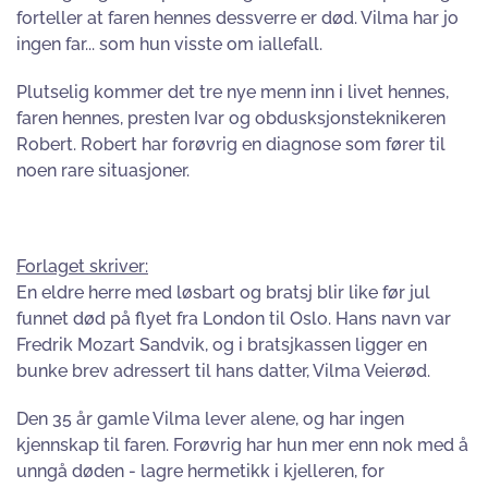
forteller at faren hennes dessverre er død. Vilma har jo
ingen far... som hun visste om iallefall.
Plutselig kommer det tre nye menn inn i livet hennes,
faren hennes, presten Ivar og obdusksjonsteknikeren
Robert. Robert har forøvrig en diagnose som fører til
noen rare situasjoner.
Forlaget skriver:
En eldre herre med løsbart og bratsj blir like før jul
funnet død på flyet fra London til Oslo. Hans navn var
Fredrik Mozart Sandvik, og i bratsjkassen ligger en
bunke brev adressert til hans datter, Vilma Veierød.
Den 35 år gamle Vilma lever alene, og har ingen
kjennskap til faren. Forøvrig har hun mer enn nok med å
unngå døden - lagre hermetikk i kjelleren, for