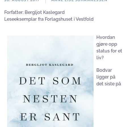
Forfatter:
Bergljot Kaslegard
Leseeksemplar fra Forlagshuset i Vestfold
Hvordan
gjøre opp
status for et
liv?
Bodvar
ligger på
det siste på