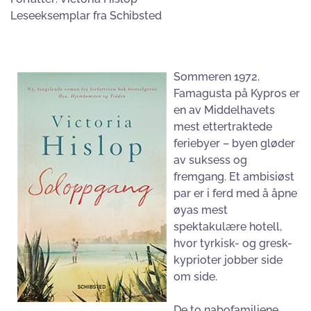
Leseeksemplar fra Schibsted
Sommeren 1972.
Famagusta på Kypros er
en av Middelhavets
mest ettertraktede
feriebyer – byen gløder
av suksess og
fremgang. Et ambisiøst
par er i ferd med å åpne
øyas mest
spektakulære hotell,
hvor tyrkisk- og gresk-
kyprioter jobber side
om side.
De to nabofamiliene