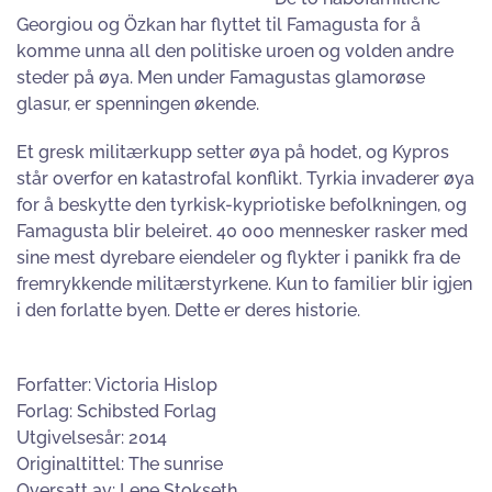
Georgiou og Özkan har flyttet til Famagusta for å
komme unna all den politiske uroen og volden andre
steder på øya. Men under Famagustas glamorøse
glasur, er spenningen økende.
Et gresk militærkupp setter øya på hodet, og Kypros
står overfor en katastrofal konflikt. Tyrkia invaderer øya
for å beskytte den tyrkisk-kypriotiske befolkningen, og
Famagusta blir beleiret. 40 000 mennesker rasker med
sine mest dyrebare eiendeler og flykter i panikk fra de
fremrykkende militærstyrkene. Kun to familier blir igjen
i den forlatte byen. Dette er deres historie.
Forfatter: Victoria Hislop
Forlag: Schibsted Forlag
Utgivelsesår: 2014
Originaltittel: The sunrise
Oversatt av: Lene Stokseth