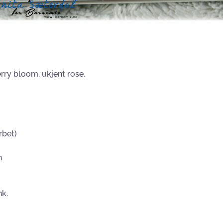
rry bloom, ukjent rose.
rbet)
n
nk.