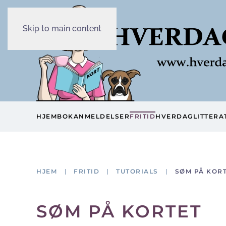
Skip to main content
HJEM
BOKANMELDELSER
FRITID
HVERDAG
LITTERA
HJEM
FRITID
TUTORIALS
SØM PÅ KOR
SØM PÅ KORTET