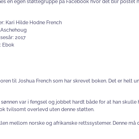
nes en egen støttegruppe på Facebook hvor det blir postet 
er: Kari Hilde Hodne French
: Aschehoug
sesår: 2017
: Ebok
 moren til Joshua French som har skrevet boken. Det er helt 
 sønnen var i fengsel og jobbet hardt både for at han skulle h
nok tvilsomt overlevd uten denne støtten.
ellen mellom norske og afrikanske rettssystemer. Denne må d