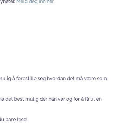
nyheter.
Meld deg inn her.
umulig å forestille seg hvordan det må være som
a det best mulig der han var og for å få til en
u bare lese!