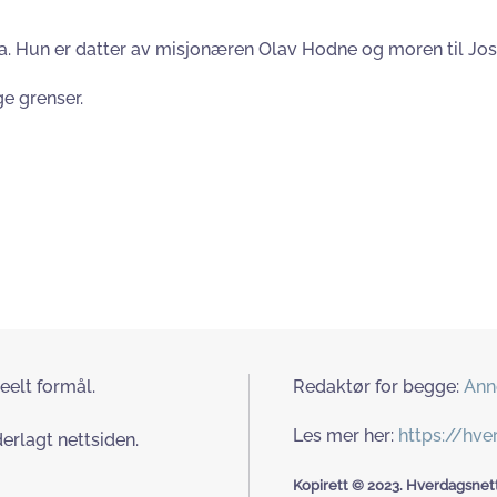
ia. Hun er datter av misjonæren Olav Hodne og moren til Jo
e grenser.
eelt formål.
Redaktør for begge:
Ann
Les mer her:
https://hv
erlagt nettsiden.
Kopirett © 2023. Hverdagsnett.