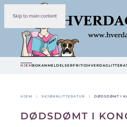
Skip to main content
HJEM
BOKANMELDELSER
FRITID
HVERDAG
LITTERA
HJEM
SKJØNNLITTERATUR
DØDSDØMT I 
DØDSDØMT I KON