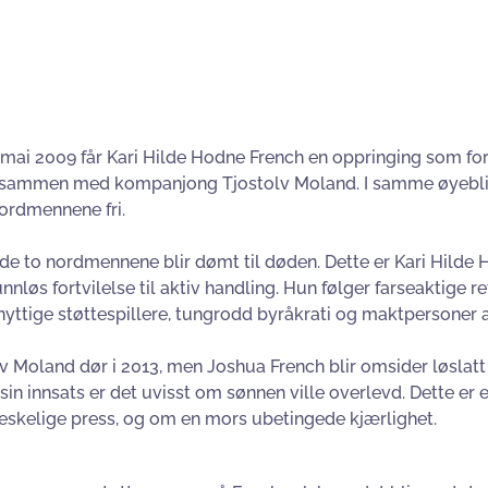
 mai 2009 får Kari Hilde Hodne French en oppringing som for
sammen med kompanjong Tjostolv Moland. I samme øyeblikk 
ordmennene fri.
e to nordmennene blir dømt til døden. Dette er Kari Hilde 
nnløs fortvilelse til aktiv handling. Hun følger farseaktige r
yttige støttespillere, tungrodd byråkrati og maktpersoner a
v Moland dør i 2013, men Joshua French blir omsider løslatt 1
sin innsats er det uvisst om sønnen ville overlevd. Dette er
skelige press, og om en mors ubetingede kjærlighet.