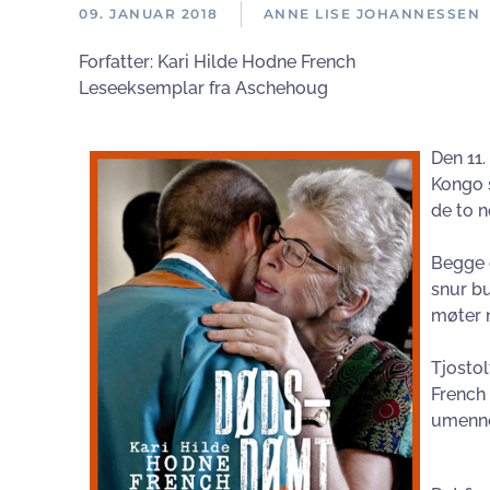
09. JANUAR 2018
ANNE LISE JOHANNESSEN
Forfatter:
Kari Hilde Hodne French
Leseeksemplar fra Aschehoug
Den 11.
Kongo 
de to n
Begge d
snur bu
møter n
Tjostol
French 
umenne