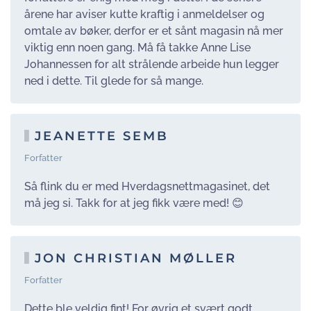
årene har aviser kutte kraftig i anmeldelser og
omtale av bøker, derfor er et sånt magasin nå mer
viktig enn noen gang. Må få takke Anne Lise
Johannessen for alt strålende arbeide hun legger
ned i dette. Til glede for så mange.
JEANETTE SEMB
Forfatter
Så flink du er med Hverdagsnettmagasinet, det
må jeg si. Takk for at jeg fikk være med!
😊
JON CHRISTIAN MØLLER
Forfatter
Dette ble veldig fint! For øvrig et svært godt