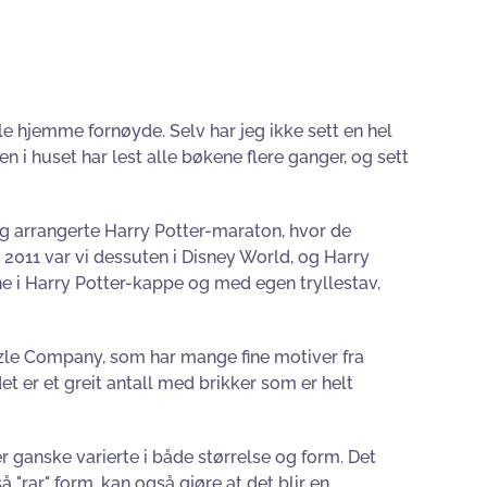
alle hjemme fornøyde. Selv har jeg ikke sett en hel
en i huset har lest alle bøkene flere ganger, og sett
g arrangerte Harry Potter-maraton, hvor de
2011 var vi dessuten i Disney World, og Harry
e i Harry Potter-kappe og med egen tryllestav,
zzle Company, som har mange fine motiver fra
det er et greit antall med brikker som er helt
r ganske varierte i både størrelse og form. Det
 "rar" form, kan også gjøre at det blir en