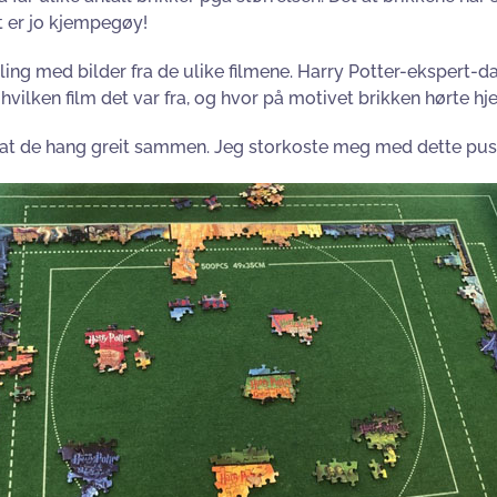
et er jo kjempegøy!
ing med bilder fra de ulike filmene. Harry Potter-ekspert-da
hvilken film det var fra, og hvor på motivet brikken hørte h
g at de hang greit sammen. Jeg storkoste meg med dette pusle