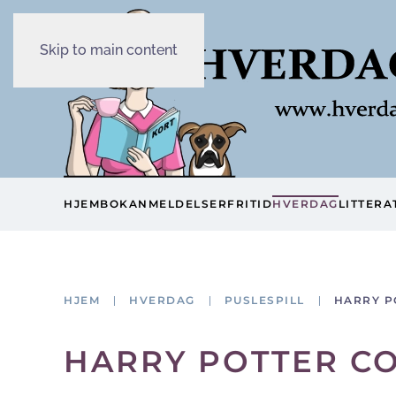
Skip to main content
HJEM
BOKANMELDELSER
FRITID
HVERDAG
LITTERA
HJEM
HVERDAG
PUSLESPILL
HARRY P
HARRY POTTER CO