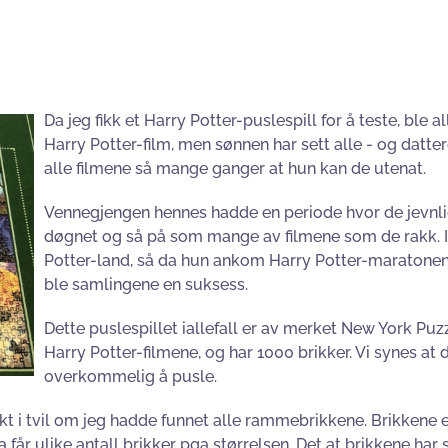
Da jeg fikk et Harry Potter-puslespill for å teste, ble 
Harry Potter-film, men sønnen har sett alle - og datter
alle filmene så mange ganger at hun kan de utenat.
Vennegjengen hennes hadde en periode hvor de jevnli
døgnet og så på som mange av filmene som de rakk. I 
Potter-land, så da hun ankom Harry Potter-maratonen
ble samlingene en suksess.
Dette puslespillet iallefall er av merket New York Pu
Harry Potter-filmene, og har 1000 brikker. Vi synes at 
overkommelig å pusle.
skt i tvil om jeg hadde funnet alle rammebrikkene. Brikkene e
år ulike antall brikker pga størrelsen. Det at brikkene har så