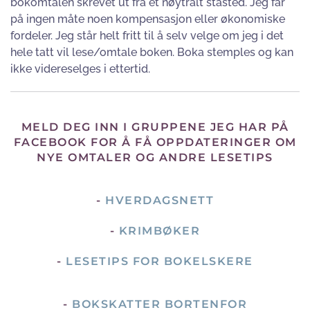
bokomtalen skrevet ut fra et nøytralt ståsted. Jeg får
på ingen måte noen kompensasjon eller økonomiske
fordeler. Jeg står helt fritt til å selv velge om jeg i det
hele tatt vil lese/omtale boken. Boka stemples og kan
ikke videreselges i ettertid.
MELD DEG INN I GRUPPENE JEG HAR PÅ
FACEBOOK FOR Å FÅ OPPDATERINGER OM
NYE OMTALER OG ANDRE LESETIPS
-
HVERDAGSNETT
-
KRIMBØKER
-
LESETIPS FOR BOKELSKERE
-
BOKSKATTER BORTENFOR