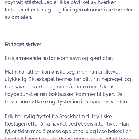
nøytralt ståsted. Jeg er ikke påvirket av hverken
forfatter eller forlag. Jeg får ingen økonomiske fordeler
av omtalen.
Forlaget skriver:
En sjarmerende historie om savn og kjærlighet
Malin har alt en kan ønske seg, men hun er likevel
ulykkelig. Ekteskapet hennes har blitt rutinepreget, og
hun savner nærhet og noen å prate med. Ukens
høydepunkt er når bokbussen kommer til byen. Da
baker hun søtkake og flykter inn i romanenes verden.
Erik har nylig flyttet fra Stockholm til idylliske
Roslagen etter å ha havnet ved et veiskille i livet. Han
fyller tiden med å pusse opp et torp og lese bøker. I en
lånebok finner han tilfeldigvis noen sider revet ut fra en